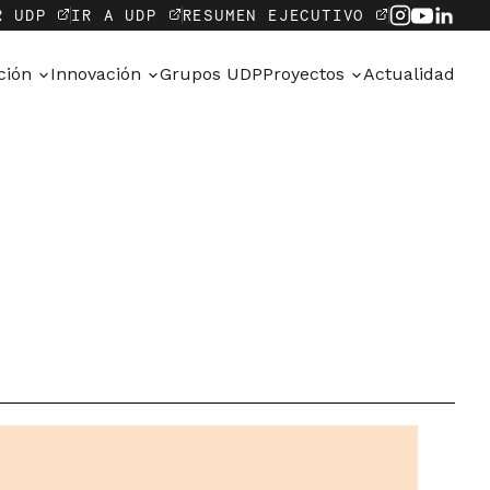
R UDP
IR A UDP
RESUMEN EJECUTIVO
ación
Innovación
Grupos UDP
Proyectos
Actualidad