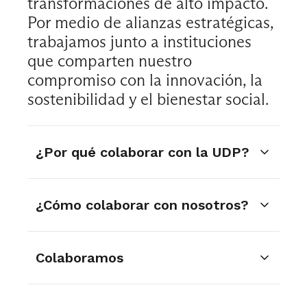
transformaciones de alto impacto.
Por medio de alianzas estratégicas,
trabajamos junto a instituciones
que comparten nuestro
compromiso con la innovación, la
sostenibilidad y el bienestar social.
¿Por qué colaborar con la UDP?
La UDP pone su capacidad de I+D al
¿Cómo colaborar con nosotros?
servicio de la industria y la sociedad, con
un enfoque en proyectos que generan un
impacto positivo en el bien público.
Si buscas oportunidades de vinculación
Colaboramos
Nuestros académicos, académicas trabajan
para innovar y desarrollar proyectos de I+D,
para responder a los desafíos actuales y
la UDP ofrece diversas formas de
futuros, con líneas de investigación entre
colaboración:
Hoy día contamos con acuerdos y