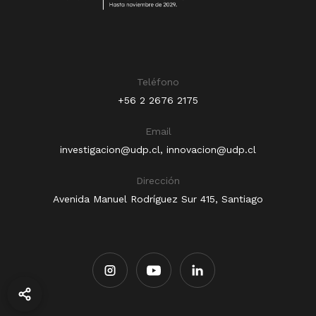
¡Contáctanos y trabajemos juntos para
crear soluciones innovadoras que
transformen la sociedad!
Teléfono
+56 2 2676 2175
Email
investigacion@udp.cl
,
innovacion@udp.cl
Dirección
Avenida Manuel Rodríguez Sur 415, Santiago