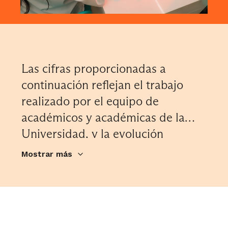
Las cifras proporcionadas a
continuación reflejan el trabajo
realizado por el equipo de
académicos y académicas de la
Universidad, y la evolución
experimentada en los ámbitos de
Mostrar más
la investigación y la innovación de
los últimos años.