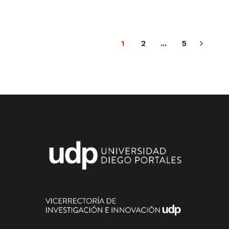
1
2
...
5