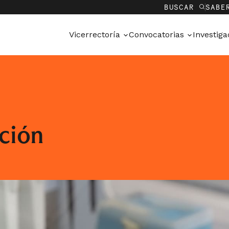
BUSCAR
SABE
Vicerrectoría
Convocatorias
Investig
ción