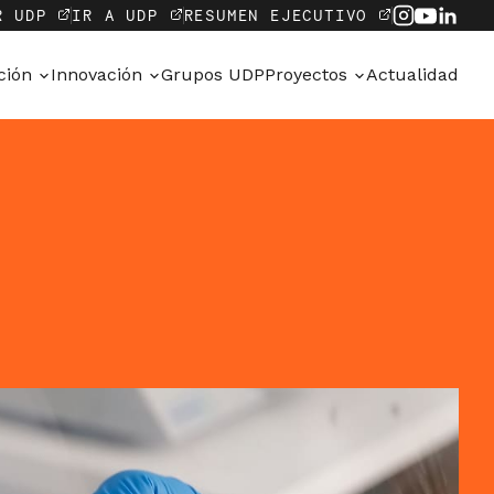
R UDP
IR A UDP
RESUMEN EJECUTIVO
ación
Innovación
Grupos UDP
Proyectos
Actualidad