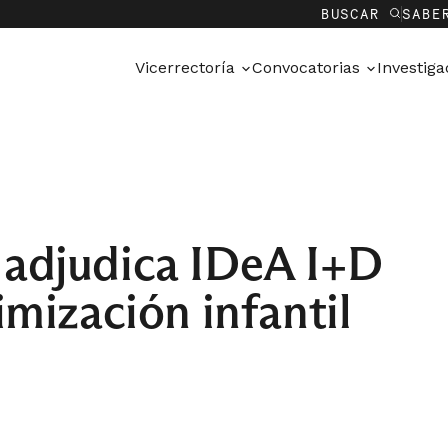
BUSCAR
SABE
Vicerrectoría
Convocatorias
Investig
 adjudica IDeA I+D
imización infantil