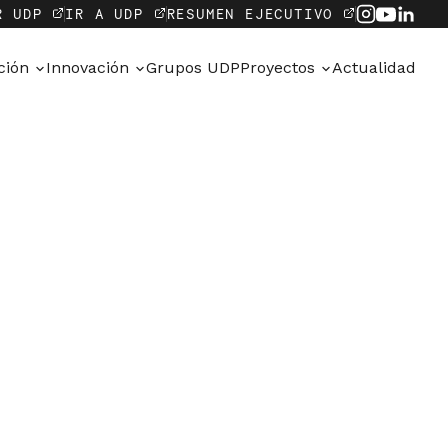
R UDP
IR A UDP
RESUMEN EJECUTIVO
ación
Innovación
Grupos UDP
Proyectos
Actualidad