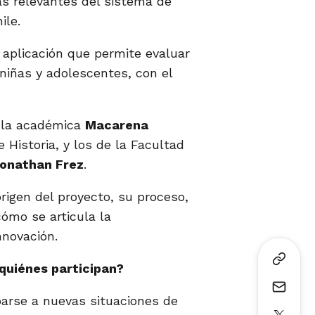
ás relevantes del sistema de
ile.
 aplicación que permite evaluar
 niñas y adolescentes, con el
r la académica
Macarena
e Historia, y los de la Facultad
onathan Frez
.
igen del proyecto, su proceso,
cómo se articula la
nnovación.
 quiénes participan?
arse a nuevas situaciones de