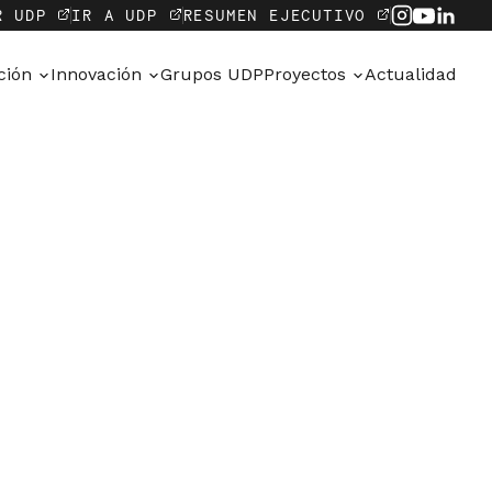
R UDP
IR A UDP
RESUMEN EJECUTIVO
ación
Innovación
Grupos UDP
Proyectos
Actualidad