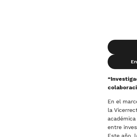
En
“Investiga
colaboraci
En el marc
la Vicerrec
académica 
entre inves
Este año, 