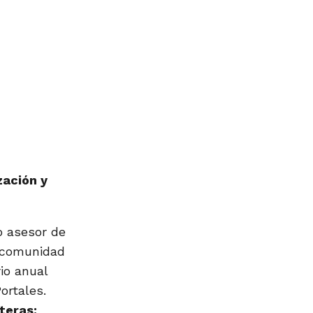
zación y
o asesor de
la comunidad
io anual
ortales.
teras: