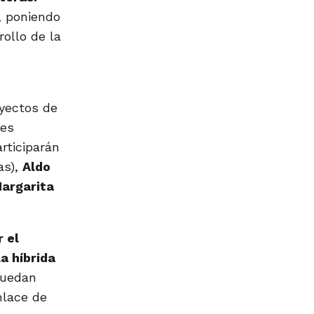
, poniendo
rollo de la
oyectos de
jes
articiparán
as),
Aldo
argarita
 el
la híbrida
puedan
nlace de