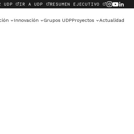
R UDP
IR A UDP
RESUMEN EJECUTIVO
ación
Innovación
Grupos UDP
Proyectos
Actualidad