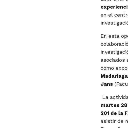
experienci
en el centr
investigaci
En esta opo
colaboraci
investigac
asociados a
como expo
Madariaga
Jans
(Facul
La activida
martes 28 d
201 de la 
asistir de